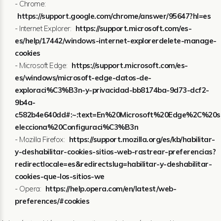
- Chrome:
https://support.google.com/chrome/answer/95647?hl=es
- Internet Explorer:
https://support.microsoft.com/es-
es/help/17442/windows-internet-explorerdelete-manage-
cookies
- Microsoft Edge:
https://support.microsoft.com/es-
es/windows/microsoft-edge-datos-de-
exploraci%C3%B3n-y-privacidad-bb8174ba-9d73-dcf2-
9b4a-
c582b4e640dd#:~:text=En%20Microsoft%20Edge%2C%20s
elecciona%20Configuraci%C3%B3n
- Mozilla Firefox:
https://support.mozilla.org/es/kb/habilitar-
y-deshabilitar-cookies-sitios-web-rastrear-preferencias?
redirectlocale=es&redirectslug=habilitar-y-deshabilitar-
cookies-que-los-sitios-we
- Opera:
https://help.opera.com/en/latest/web-
preferences/#cookies